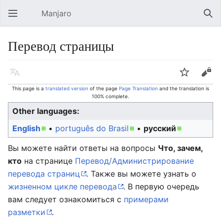
Manjaro
Open main menu
Sear
Перевод страницы
Language
Watch
Edit
This page is a
translated version
of the page
Page Translation
and the translation is
100% complete.
Other languages:
English
• ‎
português do Brasil
• ‎
русский
Вы можете найти ответы на вопросы
Что, зачем,
кто
на странице
Перевод/Администрирование
перевода страниц
. Также вы можете узнать о
жизненном цикле перевода
. В первую очередь
вам следует ознакомиться с
примерами
разметки
.