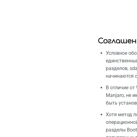
Соглашен
Условное обо
единственный
разделов, sd
начинаются с 
В отличие от
Manjaro, не 
быть установ
Хотя метод п
операционной
разделы Boot