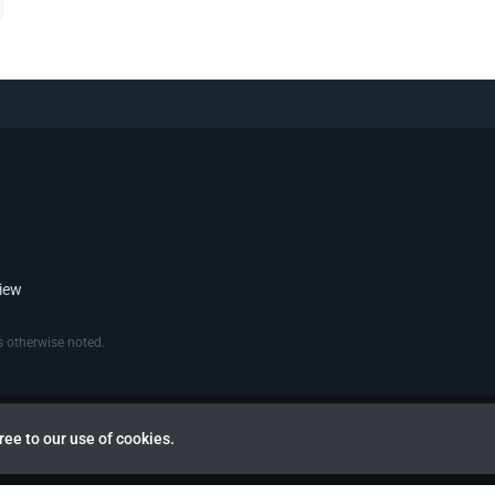
view
 otherwise noted.
ree to our use of cookies.