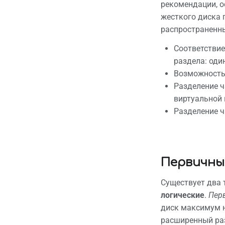
рекомендации, о
Permane
жесткого диска 
распространенн
Page in
Соответствие
раздела: оди
Возможность 
Разделение ч
виртуальной 
Разделение ч
Первичные
Существует два 
логические
.
Пер
диск максимум н
расширенный ра