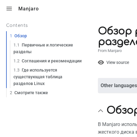
Toggle search
Manjaro
Contents
Обзор 
1
Обзор
раздел
1.1
Первичные и логические
From Manjaro
разделы
Views
1.2
Соглашения и рекомендации
View
View source
1.3
Где используется
существующая таблица
разделов Linux
Other languages
Page
Discuss
2
Смотрите также
Обзо
What lin
Related
В Manjaro испол
Printabl
жесткого диска 