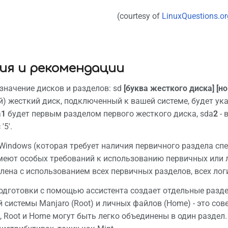
(courtesy of
LinuxQuestions.or
ия и рекомендации
значение дисков и разделов: sd
[буква жесткого диска] [н
) жесткий диск, подключенный к вашей системе, будет ука
a
1
будет первым разделом первого жесткого диска, sda
2
- 
'5'.
 Windows (которая требует наличия первичного раздела спец
имеют особых требований к использованию первичных или 
лена с использованием всех первичных разделов, всех лог
одготовки с помощью ассистента создает отдельные раздел
 системы Manjaro (Root) и личных файлов (Home) - это со
, Root и Home могут быть легко объединены в один раздел