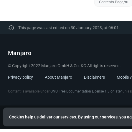
Contents Page/ru
This page was last edited on 30 January 2023, at 06:01.
Manjaro
© Copyright 2022 Manjaro GmbH & Co. KG All rights reserved.
Privacy policy
About Manjaro
Disclaimers
Mobile 
Content is available under
GNU Free Documentation License 1.3 or later
unless
Cookies help us deliver our services. By using our services, you ag
Powered by citizen theme