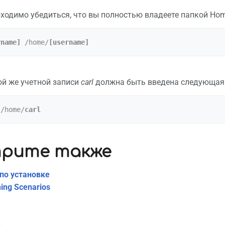
бходимо убедиться, что вы полностью владеете папкой Ho
rname]
 /home/
[username]
ой же учетной записи
carl
должна быть введена следующая
 /home/
carl
рите также
по установке
ning Scenarios