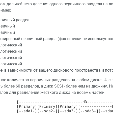
ом дальнейшего деления одного первичного раздела на л
ример:
ервичный раздел
ервичный
ервичный
асширенный первичный раздел (фактически не используется
й логический
й логический
й логический
й логический
ее, в зависимости от вашего дискового пространства и пот
ое количество первичных разделов на любом диске - 4, с
ть более 60 разделов, а диск SCSI - более чем на дюжину.
елов для разделения жесткого диска на восемь частей: