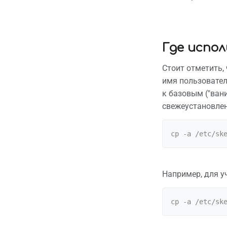
Где испо
Стоит отметить,
имя пользовател
к базовым ("ван
свежеустановлен
cp -a /etc/sk
Например, для у
cp -a /etc/sk