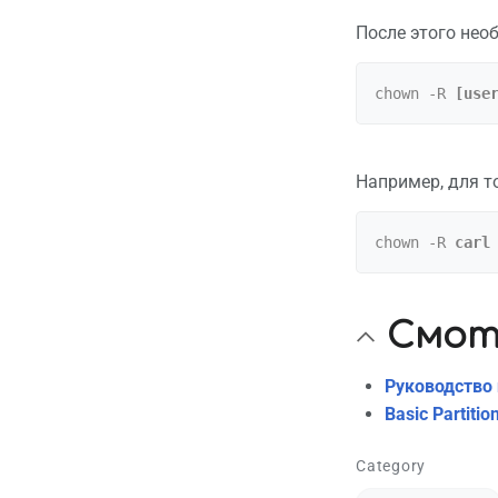
После этого нео
chown -R 
[use
Например, для т
chown -R 
carl
Смот
Руководство 
Basic Partitio
Category