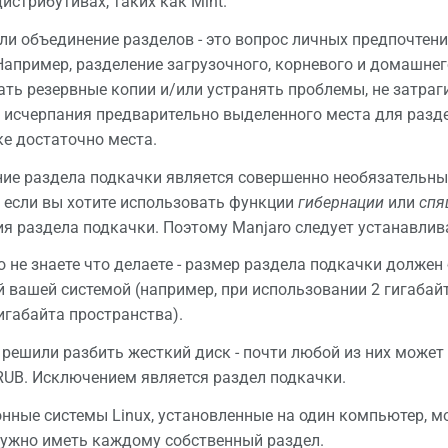
истрибутивах, таких как Mint.
ли объединение разделов - это вопрос личных предпочтен
Например, разделение загрузочного, корневого и домашне
ать резервные копии и/или устранять проблемы, не затраг
исчерпания предварительно выделенного места для раздела
е достаточно места.
ие раздела подкачки является совершенно необязательны
о если вы хотите использовать функции
гибернации
или
спя
я раздела подкачки. Поэтому Manjaro следует устанавлив
о не знаете что делаете - размер раздела подкачки долже
 вашей системой (например, при использовании 2 гигабай
игабайта пространства).
 решили разбить жесткий диск - почти любой из них може
UB. Исключением является раздел подкачки.
нные системы Linux, установленные на один компьютер, м
нужно иметь каждому собственный раздел.