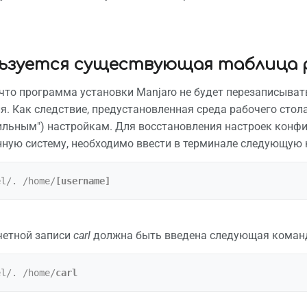
льзуется существующая таблица р
 что программа установки Manjaro не будет перезаписыва
я. Как следствие, предустановленная среда рабочего стола
ильным") настройкам. Для восстановления настроек конфи
ную систему, необходимо ввести в терминале следующую 
el/. /home/
[username]
четной записи
carl
должна быть введена следующая коман
el/. /home/
carl