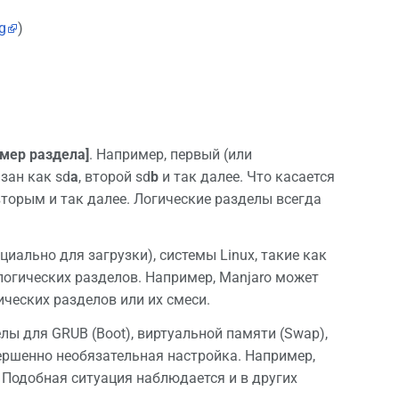
g
)
омер раздела]
. Например, первый (или
зан как sd
a
, второй sd
b
и так далее. Что касается
вторым и так далее. Логические разделы всегда
иально для загрузки), системы Linux, такие как
логических разделов. Например, Manjaro может
ических разделов или их смеси.
ы для GRUB (Boot), виртуальной памяти (Swap),
вершенно необязательная настройка. Например,
. Подобная ситуация наблюдается и в других