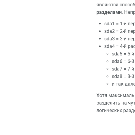
являются способ
разделами
. Нап
sda1 = 1-й п
sda2 = 2-й п
sda3 = 3-й п
sda4 = 4-й р
sda5 = 5-
sda6 = 6-
sda7 = 7-
sda8 = 8-
и так дал
Хотя максимальн
разделить на чу
логических разд