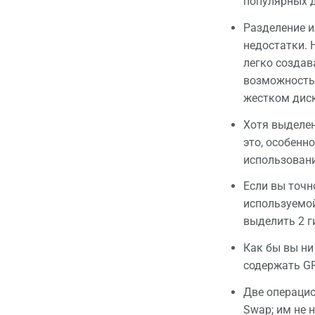
популярных д
Разделение и
недостатки. 
легко создав
возможность 
жестком диск
Хотя выделен
это, особенн
использовани
Если вы точн
используемой
выделить 2 г
Как бы вы ни
содержать GR
Две операцио
Swap; им не 