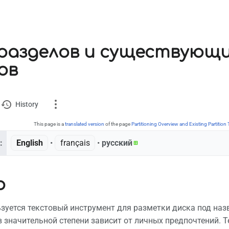
разделов и существующ
ов
History
This page is a
translated version
of the page
Partitioning Overview and Existing Partition 
:
English
• ‎
français
• ‎
русский
ion
р
ks here
 changes
ьзуется текстовый инструмент для разметки диска под на
e version
в значительной степени зависит от личных предпочтений. 