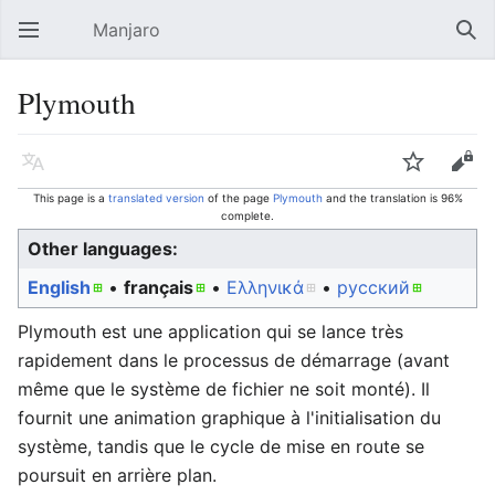
Manjaro
Open main menu
Sear
Plymouth
Language
Watch
Edit
This page is a
translated version
of the page
Plymouth
and the translation is 96%
complete.
Other languages:
English
• ‎
français
• ‎
Ελληνικά
• ‎
русский
Plymouth est une application qui se lance très
rapidement dans le processus de démarrage (avant
même que le système de fichier ne soit monté). Il
fournit une animation graphique à l'initialisation du
système, tandis que le cycle de mise en route se
poursuit en arrière plan.