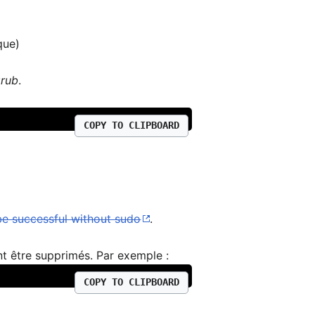
que)
grub
.
COPY TO CLIPBOARD
be successful without sudo
.
nt être supprimés. Par exemple :
COPY TO CLIPBOARD