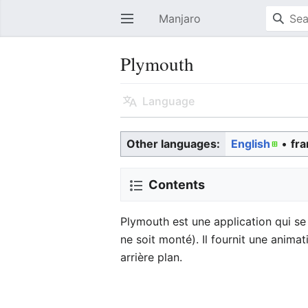
Manjaro
Open main menu
Plymouth
Language
Other languages:
English
• ‎
fra
Contents
Plymouth est une application qui s
ne soit monté). Il fournit une animat
arrière plan.