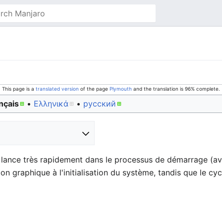
This page is a
translated version
of the page
Plymouth
and the translation is 96% complete.
nçais
• ‎
Ελληνικά
• ‎
русский
e lance très rapidement dans le processus de démarrage (a
ion graphique à l'initialisation du système, tandis que le cy