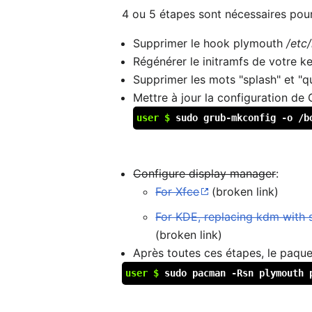
4 ou 5 étapes sont nécessaires pou
Supprimer le hook plymouth
/etc
Régénérer le initramfs de votre k
Supprimer les mots "splash" et "q
Mettre à jour la configuration de
user $
sudo grub-mkconfig -o /b
Configure display manager
:
For Xfce
(broken link)
For KDE, replacing kdm with 
(broken link)
Après toutes ces étapes, le paque
user $
sudo pacman -Rsn plymouth 