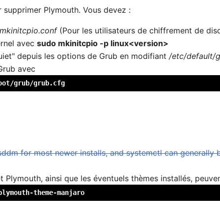
r supprimer Plymouth. Vous devez :
/mkinitcpio.conf
(Pour les utilisateurs de chiffrement de dis
ernel avec
sudo mkinitcpio -p linux<version>
uiet" depuis les options de Grub en modifiant
/etc/default/
 Grub avec
oot/grub/grub.cfg
sddm for most newer installs, and systemctl can generally 
t Plymouth, ainsi que les éventuels thèmes installés, peuve
plymouth-theme-manjaro