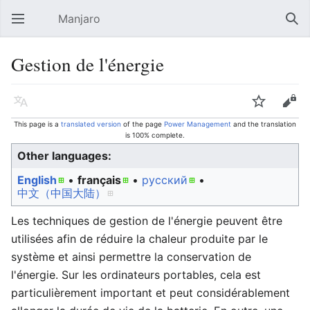
Manjaro
Open main menu
Sear
Gestion de l'énergie
Language
Watch
Edit
This page is a
translated version
of the page
Power Management
and the translation
is 100% complete.
Other languages:
English
• ‎
français
• ‎
русский
• ‎
中文（中国大陆）‎
Les techniques de gestion de l'énergie peuvent être
utilisées afin de réduire la chaleur produite par le
système et ainsi permettre la conservation de
l'énergie. Sur les ordinateurs portables, cela est
particulièrement important et peut considérablement