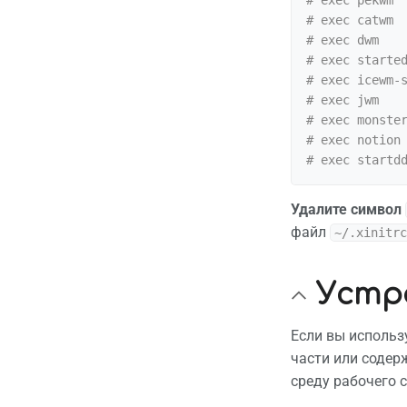
# exec catwm

# exec dwm

# exec started
# exec icewm-s
# exec jwm

# exec monster
# exec notion

Удалите символ
файл
~/.xinitrc
Устр
Если вы использу
части или содер
среду рабочего 