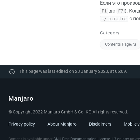
Если это произош
до
). Ког
F1
F7
с п
~/.xinitrc
Category
Contents Page/ru
This page was last edited on 23 January 2023, at 06:09.
Manjaro
© Copyright 2022 Manjaro GmbH & Co. KG All rights reserved.
Privacy policy
About Manjaro
Disclaimers
Mobile 
Content is available under
GNU Free Documentation License 1.3 or later
unless