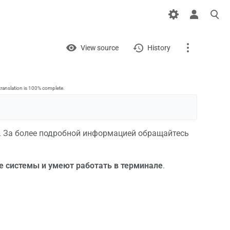
Views
View
View source
History
Page
Discussion
translation is 100% complete.
What links here
. За более подробной информацией обращайтесь
Related changes
Printable version
е системы и умеют работать в терминале
.
Permanent link
Page information