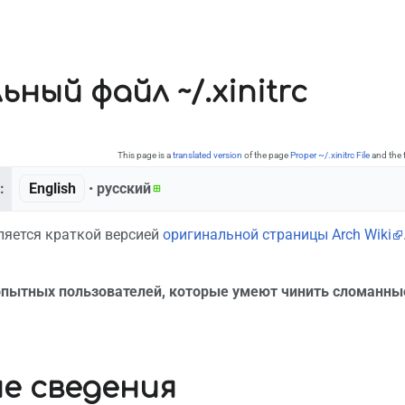
ный файл ~/.xinitrc
This page is a
translated version
of the page
Proper ~/.xinitrc File
and the 
:
English
• ‎
русский
ляется краткой версией
оригинальной страницы Arch Wiki
опытных пользователей, которые умеют чинить сломанны
е сведения