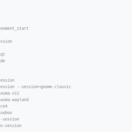
enment_start

ssion

qt

de



ession

ession --session=gnome-classic

asma-x11

asma-wayland

ce4

uxbox

-session

n-session
