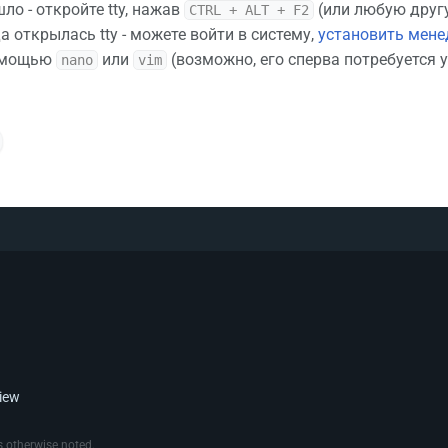
ло - откройте tty, нажав
(или любую друг
CTRL + ALT + F2
да открылась tty - можете войти в систему,
установить мене
омощью
или
(возможно, его сперва потребуется у
nano
vim
view
 otherwise noted.