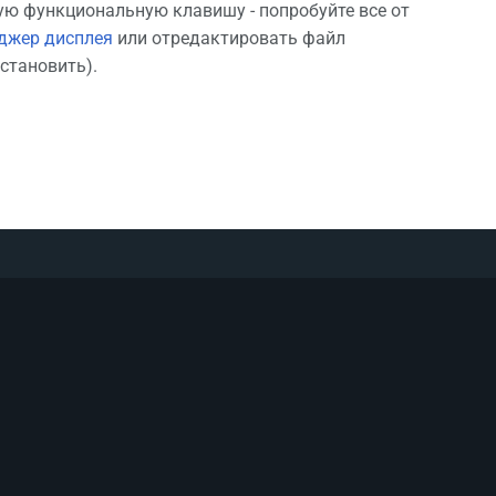
ую функциональную клавишу - попробуйте все от
джер дисплея
или отредактировать файл
становить).