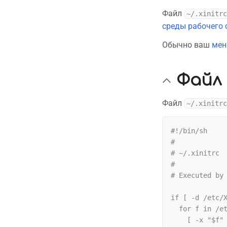
Файл
~/.xinitrc
среды рабочего 
Обычно ваш
мен
Файл ~
Файл
~/.xinitrc
#!/bin/sh

#

# ~/.xinitrc

#

# Executed by 
if [ -d /etc/X
  for f in /etc/X11/xinit/xinitrc.d/*; do

    [ -x "$f" ] && . "$f"
