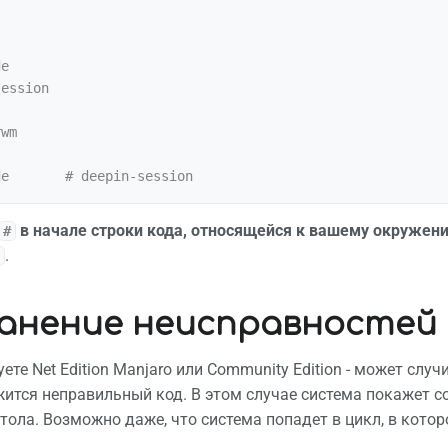
e

ession

wm

в начале строки кода, относящейся к вашему окружени
#
.
анение неисправностей
ете Net Edition Manjaro или Community Edition - может случ
жится неправильный код. В этом случае система покажет 
стола. Возможно даже, что система попадет в цикл, в кот