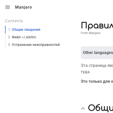
Toggle search
Manjaro
Contents
Правиль
1
Общие сведения
From Manjaro
2
Файл ~/.xinitrc
3
Устранение неисправностей
Other languages
Эта страница яв
туда.
Это только для 
Общи