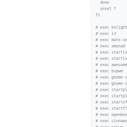
  done

  unset f

fi

# exec enlight
# exec i3

# exec mate-se
# exec xmonad

# exec startlx
# exec startlx
# exec awesome
# exec bspwm

# exec gnome-s
# exec gnome-s
# exec startpl
# exec startpl
# exec startxf
# exec startfl
# exec openbox
# exec cinnamo
# exec pekwm
