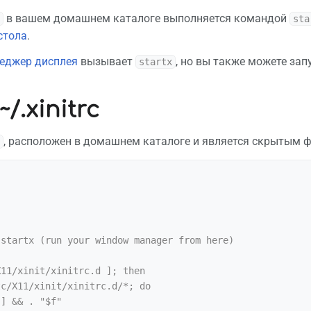
в вашем домашнем каталоге выполняется командой
sta
стола
.
еджер дисплея
вызывает
, но вы также можете зап
startx
/.xinitrc
, расположен в домашнем каталоге и является скрытым фа
startx (run your window manager from here)

11/xinit/xinitrc.d ]; then
