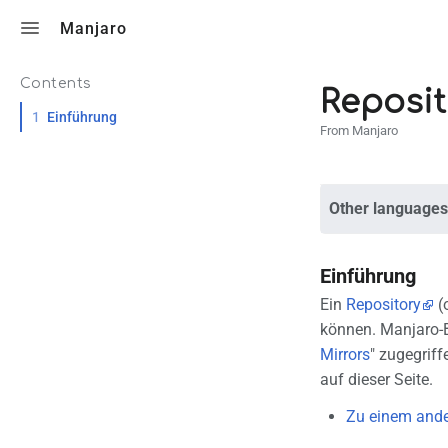
Toggle search
Manjaro
Contents
Reposit
1
Einführung
From Manjaro
Other languages
Einführung
Ein
Repository
(o
können. Manjaro-B
Mirrors
" zugegriff
auf dieser Seite.
Zu einem ande