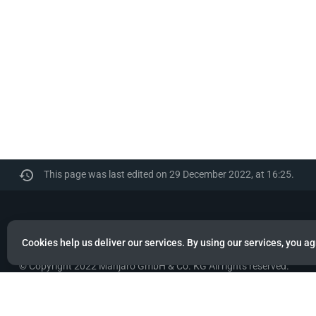
This page was last edited on 29 December 2022, at 16:25.
Manjaro
Cookies help us deliver our services. By using our services, you ag
© Copyright 2022 Manjaro GmbH & Co. KG All rights reserved.
Privacy policy
About Manjaro
Disclaimers
Mobile 