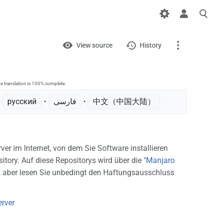
Views
View
View source
History
Page
Discussion
e translation is 100% complete.
 ‎
русский
• ‎
فارسی
• ‎
中文（中国大陆）‎
What links here
Related changes
ver im Internet, von dem Sie Software installieren
Printable version
ory. Auf diese Repositorys wird über die "
Manjaro
, aber lesen Sie unbedingt den Haftungsausschluss
Permanent link
Page information
erver