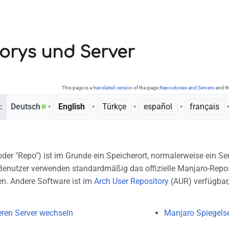
orys und Server
This page is a
translated version
of the page
Repositories and Servers
and th
:
Deutsch
• ‎
English
• ‎
Türkçe
• ‎
español
• ‎
français
•
der "Repo") ist im Grunde ein Speicherort, normalerweise ein Ser
enutzer verwenden standardmäßig das offizielle Manjaro-Reposit
en. Andere Software ist im
Arch User Repository
(AUR) verfügbar
ren Server wechseln
Manjaro Spiegels