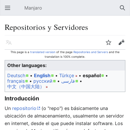
Manjaro
Open main menu
Sear
Repositorios y Servidores
Language
Watch
Edit
This page is a
translated version
of the page
Repositories and Servers
and the
translation is 100% complete.
Other languages:
Deutsch
• ‎
English
• ‎
Türkçe
• ‎
español
•
français
• ‎
русский
• ‎
فارسی
• ‎
中文（中国大陆）‎
Introducción
Un
repositorio
(o "repo") es básicamente una
ubicación de almacenamiento, usualmente un servidor
en internet, desde el que puede instalar software. Los