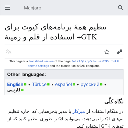
Manjaro
Open main menu
Sear
تنظیم همهٔ برنامه‌های کیوت برای
استفاده از قلم و زمینهٔ +GTK
Language
Watch
Edit
This page is a
translated version
of the page
Set all Qt app's to use GTK+ font &
theme settings
and the translation is 92% complete.
Other languages:
English
• ‎
Türkçe
• ‎
español
• ‎
русский
•
فارسی
نگاه کلّی
در هنگام استفاده از
میزکار
یا مدیر پنجره‌هایی که اجازه تنظیم
تم‌های Qt را نمی‌دهند، می‌توانید Qt را طوری تنظیم کنید که از
تم‌های GTK استفاده کند.