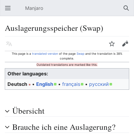
Manjaro
Open main menu
Sear
Auslagerungsspeicher (Swap)
Language
Watch
Edit
This page is a
translated version
of the page
Swap
and the translation is 38%
complete.
Outdated translations are marked like this.
Other languages:
Deutsch
• ‎
English
• ‎
français
• ‎
русский
Übersicht
Brauche ich eine Auslagerung?