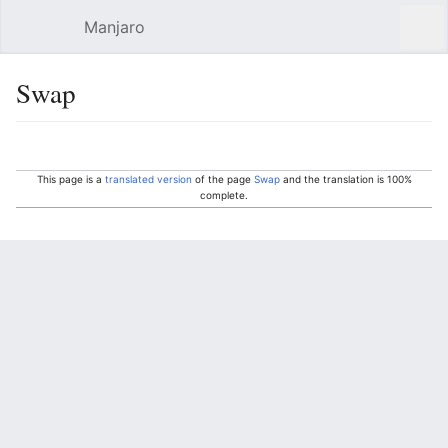
Manjaro
Open main menu
Sear
Swap
Language
Watch
Edit
This page is a
translated version
of the page
Swap
and the translation is 100%
complete.
Other languages:
Deutsch
• ‎
English
• ‎
français
• ‎
русский
Обзор
Нужна ли мне подкачка