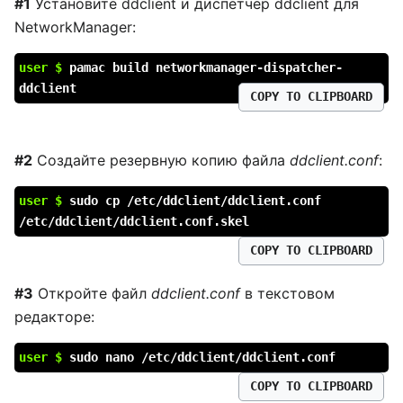
#1
Установите ddclient и диспетчер ddclient для
NetworkManager:
user $
pamac build networkmanager-dispatcher-
ddclient
COPY TO CLIPBOARD
#2
Создайте резервную копию файла
ddclient.conf
:
user $
sudo cp /etc/ddclient/ddclient.conf
/etc/ddclient/ddclient.conf.skel
COPY TO CLIPBOARD
#3
Откройте файл
ddclient.conf
в текстовом
редакторе:
user $
sudo nano /etc/ddclient/ddclient.conf
COPY TO CLIPBOARD