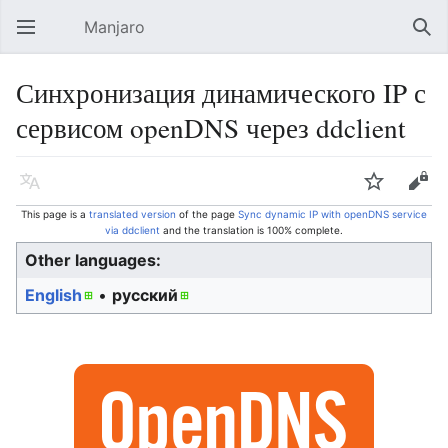
Manjaro
Open main menu
Sear
Синхронизация динамического IP с
сервисом openDNS через ddclient
Language
Watch
Edit
This page is a
translated version
of the page
Sync dynamic IP with openDNS service
via ddclient
and the translation is 100% complete.
Other languages:
English
• ‎
русский