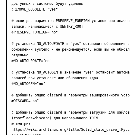
доступных в системе, будут удалены

#REMOVE_OBSOLETE="yes"

# если для параметра PRESERVE_FOREIGN установлено значение 
записи, начинающиеся с $ENTRY_ROOT

#PRESERVE_FOREIGN="no"

# установка NO_AUTOUPDATE в "yes" остановит обновления syst
обновлении systemd - не рекомендуется, если вы не обновляет
отдельно.

#NO_AUTOUPDATE="no"

# установка NO_AUTOGEN в значение "yes" остановит автоматич
записей при установке или обновлении ядра

#NO_AUTOGEN="no"

# добавить опцию discard в параметры зашифрованного устройс
#DISCARD="no"

# добавить опцию discard в параметры загрузки для файловых 
(rootflags=discard) для непрерывного TRIM 

# смотри: 
https://wiki.archlinux.org/title/Solid_state_drive_(Русский