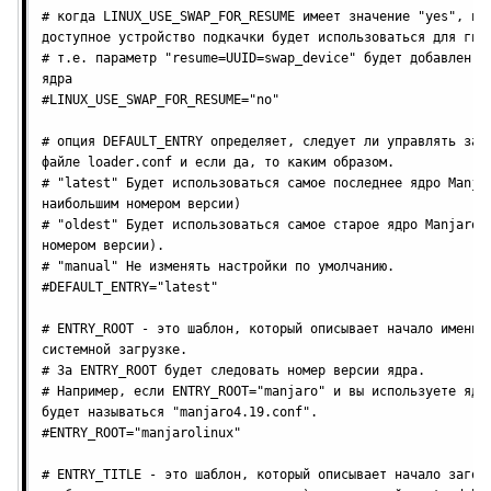
# когда LINUX_USE_SWAP_FOR_RESUME имеет значение "yes", пер
доступное устройство подкачки будет использоваться для гибе
# т.е. параметр "resume=UUID=swap_device" будет добавлен к 
ядра

#LINUX_USE_SWAP_FOR_RESUME="no"

# опция DEFAULT_ENTRY определяет, следует ли управлять запи
файле loader.conf и если да, то каким образом.

# "latest" Будет использоваться самое последнее ядро Manjar
наибольшим номером версии)

# "oldest" Будет использоваться самое старое ядро Manjaro (
номером версии).

# "manual" Не изменять настройки по умолчанию.

#DEFAULT_ENTRY="latest"

# ENTRY_ROOT - это шаблон, который описывает начало имени д
системной загрузке.

# За ENTRY_ROOT будет следовать номер версии ядра.

# Например, если ENTRY_ROOT="manjaro" и вы используете ядро
будет называться "manjaro4.19.conf".

#ENTRY_ROOT="manjarolinux"

# ENTRY_TITLE - это шаблон, который описывает начало заголо