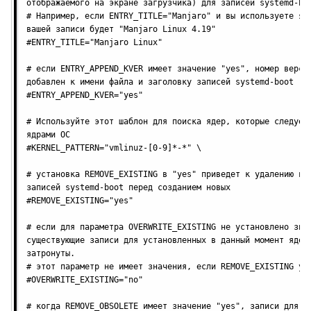
отображаемого на экране загрузчика) для записей systemd-boo
# Например, если ENTRY_TITLE="Manjaro" и вы используете ядр
вашей записи будет "Manjaro Linux 4.19"

#ENTRY_TITLE="Manjaro Linux"

# если ENTRY_APPEND_KVER имеет значение "yes", номер версии
добавлен к имени файла и заголовку записей systemd-boot

#ENTRY_APPEND_KVER="yes"

# Используйте этот шаблон для поиска ядер, которые следует 
ядрами ОС

#KERNEL_PATTERN="vmlinuz-[0-9]*-*" \

# установка REMOVE_EXISTING в "yes" приведет к удалению все
записей systemd-boot перед созданием новых

#REMOVE_EXISTING="yes"

# если для параметра OVERWRITE_EXISTING не установлено знач
существующие записи для установленных в данный момент ядер 
затронуты.

# этот параметр не имеет значения, если REMOVE_EXISTING уст
#OVERWRITE_EXISTING="no"

# когда REMOVE_OBSOLETE имеет значение "yes", записи для яд