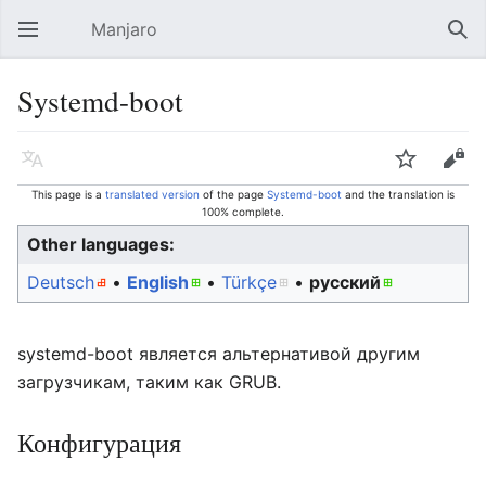
Manjaro
Open main menu
Sear
Systemd-boot
Language
Watch
Edit
This page is a
translated version
of the page
Systemd-boot
and the translation is
100% complete.
Other languages:
Deutsch
• ‎
English
• ‎
Türkçe
• ‎
русский
systemd-boot является альтернативой другим
загрузчикам, таким как GRUB.
Конфигурация