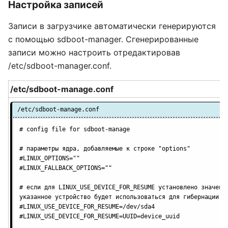
Настройка записей
Записи в загрузчике автоматически генерируются
с помощью sdboot-manager. Сгенерированные
записи можно настроить отредактировав
/etc/sdboot-manager.conf
.
/etc/sdboot-manage.conf
/etc/sdboot-manage.conf
# config file for sdboot-manage

# параметры ядра, добавляемые к строке "options"

#LINUX_OPTIONS=""

#LINUX_FALLBACK_OPTIONS=""

# если для LINUX_USE_DEVICE_FOR_RESUME установлено значение
указанное устройство будет использоваться для гибернации

#LINUX_USE_DEVICE_FOR_RESUME=/dev/sda4

#LINUX_USE_DEVICE_FOR_RESUME=UUID=device_uuid
