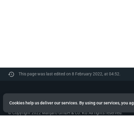
This page was last edited on 8 February 2022, at 04:52.
Manjaro
Cookies help us deliver our services. By using our services, you ag
© Copyright 2022 Manjaro GmbH & Co. KG All rights reserved.
Privacy policy
About Manjaro
Disclaimers
Mobile 