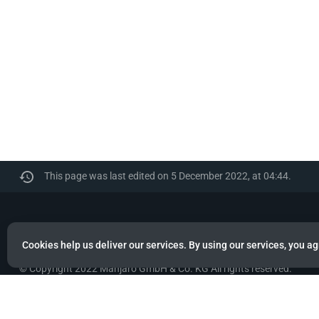
This page was last edited on 5 December 2022, at 04:44.
Manjaro
Cookies help us deliver our services. By using our services, you ag
© Copyright 2022 Manjaro GmbH & Co. KG All rights reserved.
Privacy policy
About Manjaro
Disclaimers
Mobile 