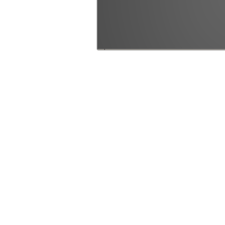
Page information
In other languages