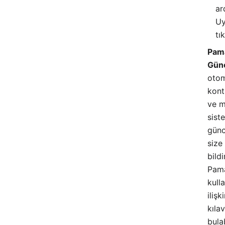
ar
Uy
tı
Pam
Günc
otom
kont
ve 
sist
günc
size
bildi
Pam
kull
ilişk
kıla
bulab