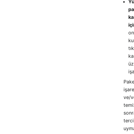
Yü
pa
ka
iç
on
ku
tı
ka
üz
iş
Pake
işar
ve/v
temi
sonr
terci
uyma