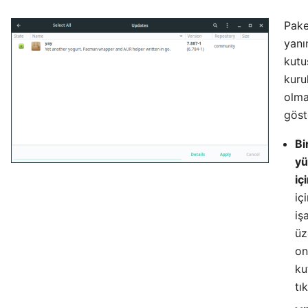
Pake
yanı
kutu
kuru
olma
göst
Bi
yü
iç
iç
iş
üz
on
ku
tı