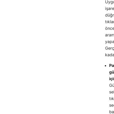
Uygu
işare
düğ
tıkl
önce
ara
yapab
Gerç
kada
Pa
gü
iç
Gü
se
tı
se
ba