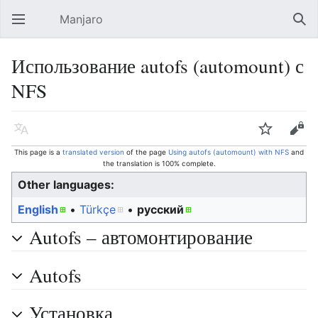
Manjaro
Open main menu
Sear
Использование autofs (automount) с
NFS
Language
Watch
Edit
This page is a
translated version
of the page
Using autofs (automount) with NFS
and
the translation is 100% complete.
Other languages:
English
• ‎
Türkçe
• ‎
русский
Autofs – автомонтирование
Autofs
Установка