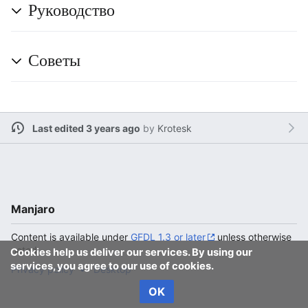
Руководство
Советы
Last edited 3 years ago
by
Krotesk
Manjaro
Content is available under
GFDL 1.3 or later
unless otherwise
noted.
Cookies help us deliver our services. By using our
services, you agree to our use of cookies.
Privacy policy
Desktop
OK