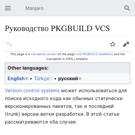
Manjaro
Open main menu
Sear
Руководство PKGBUILD VCS
Language
Watch
Edit
This page is a
translated version
of the page
VCS PKGBUILD Guidelines
and the
translation is 100% complete.
Other languages:
English
• ‎
Türkçe
• ‎
русский
Version control systems
может использоваться для
поиска исходного кода как обычных статически
версионированных пакетов, так и последней
(trunk) версии ветки разработки. В этой статье
рассматриваются оба случая.