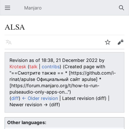
Manjaro
Open main menu
Sear
ALSA
Language
Watch
Edit
Revision as of 18:38, 21 December 2022 by
Krotesk
(
talk
|
contribs
)
(Created page with
"==Смотрите также == * [https://github.com/i-
rinat/apulse Официальный сайт apulse] *
[https://forum.manjaro.org/t/how-to-run-
pulseaudio-only-apps-on...")
(
diff
)
← Older revision
| Latest revision (diff) |
Newer revision → (diff)
Other languages: