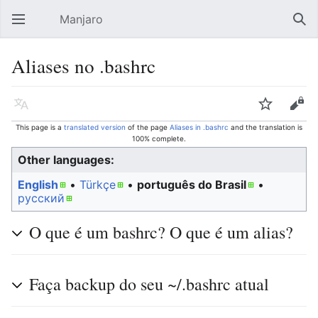
Manjaro
Open main menu
Sear
Aliases no .bashrc
Language
Watch
Edit
This page is a
translated version
of the page
Aliases in .bashrc
and the translation is
100% complete.
Other languages:
English
• ‎
Türkçe
• ‎
português do Brasil
•
русский
O que é um bashrc? O que é um alias?
Faça backup do seu ~/.bashrc atual