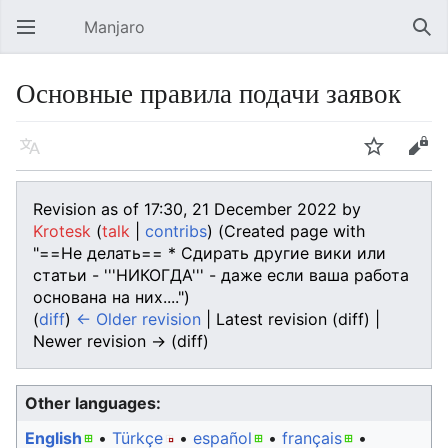
Manjaro
Open main menu
Sear
Основные правила подачи заявок
Language
Watch
Edit
Revision as of 17:30, 21 December 2022 by
Krotesk
(
talk
|
contribs
)
(Created page with
"==Не делать== * Сдирать другие вики или
статьи - '''НИКОГДА''' - даже если ваша работа
основана на них....")
(
diff
)
← Older revision
| Latest revision (diff) |
Newer revision → (diff)
Other languages:
English
• ‎
Türkçe
• ‎
español
• ‎
français
•