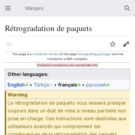
Manjaro
Open main menu
Sear
Rétrogradation de paquets
Language
Watch
Edit
This page is a
translated version
of the page
Downgrading packages
and the
translation is 88% complete.
Outdated translations are marked like this.
Other languages:
English
• ‎
Türkçe
• ‎
français
• ‎
русский
Warning
La rétrogradation de paquets vous laissera presque
toujours dans un état de mise à niveau partielle non
prise en charge. Ces instructions sont destinées aux
utilisateurs avancés qui comprennent les
conséquences de la rétrogradation des paquets