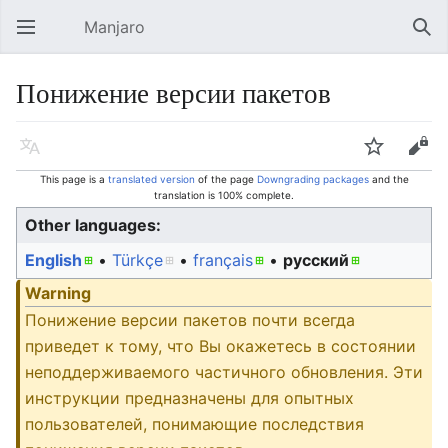
Manjaro
Open main menu
Sear
Понижение версии пакетов
Language
Watch
Edit
This page is a
translated version
of the page
Downgrading packages
and the
translation is 100% complete.
Other languages:
English
• ‎
Türkçe
• ‎
français
• ‎
русский
Warning
Понижение версии пакетов почти всегда
приведет к тому, что Вы окажетесь в состоянии
неподдерживаемого частичного обновления. Эти
инструкции предназначены для опытных
пользователей, понимающие последствия