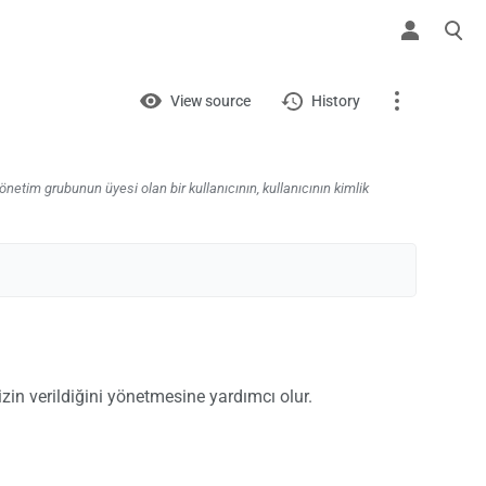
Views
View
View source
History
Page
Discussion
' yönetim grubunun üyesi olan bir kullanıcının, kullanıcının kimlik
What links here
Related changes
Printable version
Permanent link
izin verildiğini yönetmesine yardımcı olur.
Page information