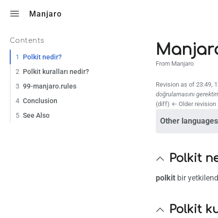
Toggle search
Manjaro
Contents
Manjaro
1
Polkit nedir?
From Manjaro
2
Polkit kuralları nedir?
Revision as of 23:49, 
3
99-manjaro.rules
doğrulamasını gerektir
4
Conclusion
(diff) ← Older revision 
5
See Also
Other languages
Polkit n
polkit
bir yetkilend
Polkit k