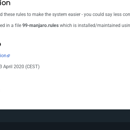
ion
these rules to make the system easier - you could say less conf
ed in a file
99-manjaro.rules
which is installed/maintained usi
o
ion
13 April 2020 (CEST)