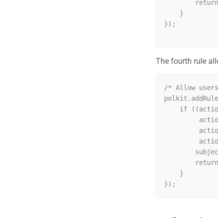
        return polkit.Result.YES;

    }

});

The fourth rule a
/* Allow users
polkit.addRule
    if ((action.id == "org.blueman.network.setup" ||

         action.id == "org.blueman.dhcp.client" ||

         action.id == "org.blueman.rfkill.setstate" ||

         action.id == "org.blueman.pppd.pppconnect") &&

        subject.isInGroup("network")) {

        return polkit.Result.YES;

    }
