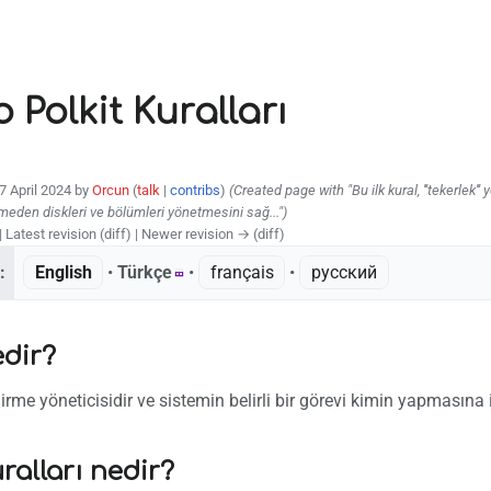
 Polkit Kuralları
17 April 2024 by
Orcun
(
talk
|
contribs
)
(Created page with "Bu ilk kural, '''tekerlek''
meden diskleri ve bölümleri yönetmesini sağ...")
| Latest revision (diff) | Newer revision → (diff)
:
English
• ‎
Türkçe
• ‎
français
• ‎
русский
edir?
irme yöneticisidir ve sistemin belirli bir görevi kimin yapmasına 
uralları nedir?