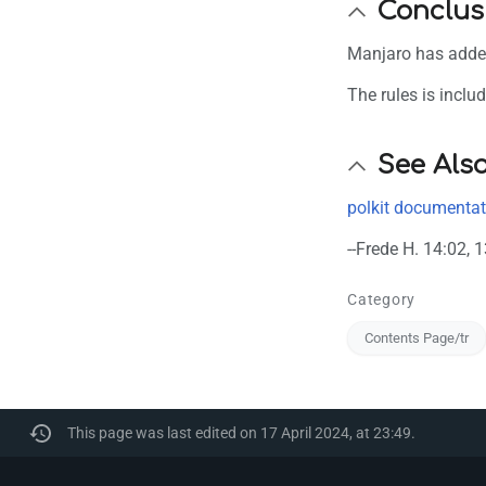
Conclus
Manjaro has added 
The rules is includ
See Als
polkit documentat
--Frede H. 14:02, 
Category
Contents Page/tr
This page was last edited on 17 April 2024, at 23:49.