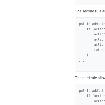
The second rule al
polkit.addRule
    if (action.id == "org.freedesktop.login1.power-off" ||

        action.id == "org.freedesktop.login1.reboot" ||

        action.id == "org.freedesktop.login1.hibernate" ||

        action.id == "org.freedesktop.login1.suspend") {

        return polkit.Result.YES;

    }

});

The third rule al
polkit.addRule
    if (action.id == "org.freedesktop.upower.hibernate" ||

        action.id == "org.freedesktop.upower.suspend") {
