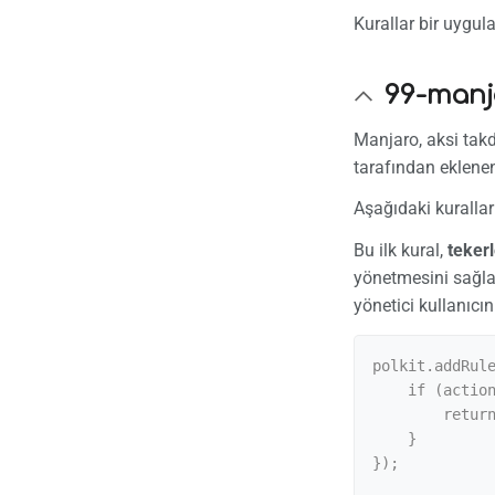
Kurallar bir uygula
99-manj
Manjaro, aksi takdi
tarafından eklenen
Aşağıdaki kuralla
Bu ilk kural,
teker
yönetmesini sağlar
yönetici kullanıcın
polkit.addRule
    if (action.id.indexOf("org.freedesktop.udisks2.") == 0 && subject.isInGroup("wheel")) {

        return polkit.Result.YES;

    }

});
