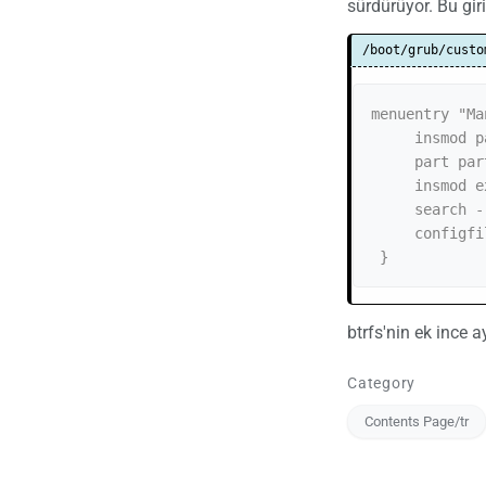
sürdürüyor. Bu gir
/boot/grub/custo
menuentry "Ma
     insmod part_gpt

     part part_msdos

     insmod ext2

     search --no-floppy  --fs-uuid --set=root xxxxxxxxxxxxxxxxxxxxxxxx

     configfile /boot/grub/grub.cfg

btrfs'nin ek ince 
Category
Contents Page/tr