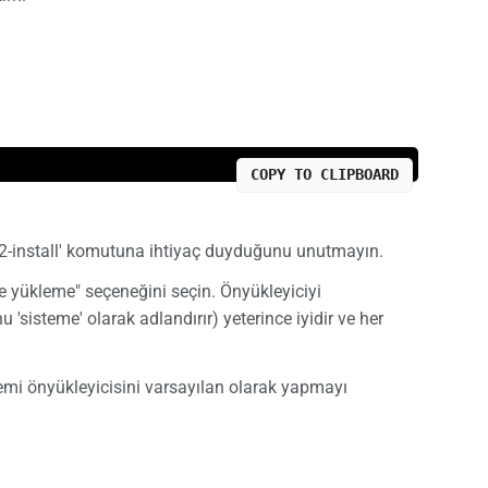
COPY TO CLIPBOARD
ub2-install' komutuna ihtiyaç duyduğunu unutmayın.
me yükleme" seçeneğini seçin. Önyükleyiciyi
sisteme' olarak adlandırır) yeterince iyidir ve her
emi önyükleyicisini varsayılan olarak yapmayı