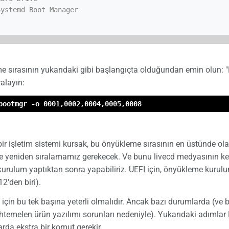
 sırasının yukarıdaki gibi başlangıçta olduğundan emin olun: 
ralayın:
bootmgr -o 0001,0002,0004,0005,0008
r işletim sistemi kursak, bu önyükleme sırasının en üstünde ola
e yeniden sıralamamız gerekecek. Ve bunu livecd medyasının kend
 kurulum yaptıktan sonra yapabiliriz. UEFI için, önyükleme ku
12'den biri).
için bu tek başına yeterli olmalıdır. Ancak bazı durumlarda (ve 
htemelen ürün yazılımı sorunları nedeniyle). Yukarıdaki adımlar
rda ekstra bir komut gerekir.