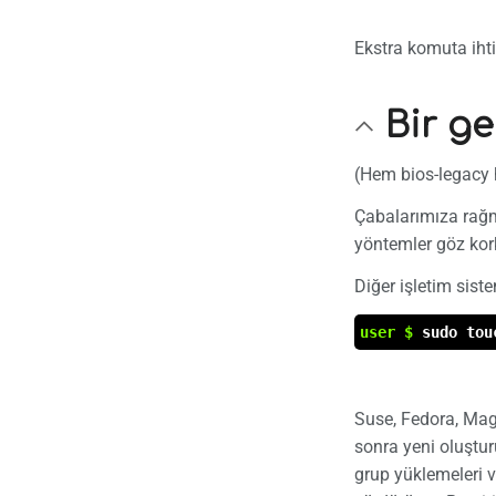
Ekstra komuta iht
Bir ge
(Hem bios-legacy 
Çabalarımıza rağm
yöntemler göz kork
Diğer işletim sist
user $
sudo tou
Suse, Fedora, Mage
sonra yeni oluştu
grup yüklemeleri v