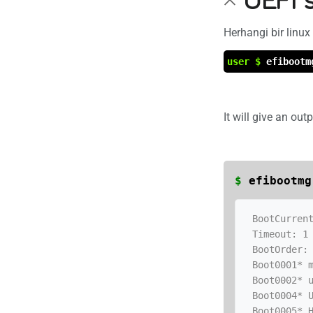
UEFI s
Herhangi bir linux
user $
efibootm
It will give an outp
$
efibootmg
 BootCurrent: 0001

 Timeout: 1 seconds

 BootOrder: 0001,0002,0004,0005,0008

 Boot0001* manjaro

 Boot0002* ubuntu

 Boot0004* UEFI: WDC WD10PURX

 Boot0005* Hard Drive
