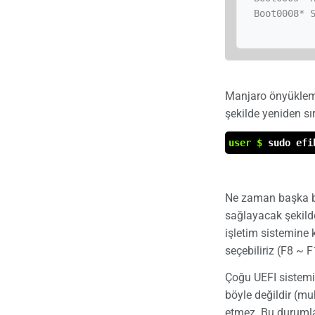
 Boot0008* Systemd Boot Manager

Manjaro önyükleme
şekilde yeniden sı
user $
sudo efi
Ne zaman başka bi
sağlayacak şekild
işletim sistemine
seçebiliriz (F8 ~ F
Çoğu UEFI sistemi 
böyle değildir (mu
etmez. Bu durumla