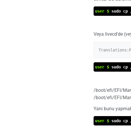
user $
sudo cp 
Veya livecd'de (ve
user $
sudo cp 
/boot/efi/EFI/Man
/boot/efi/EFI/Man
Yani bunu yapmak d
user $
sudo cp 