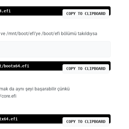
4.efi
COPY TO CLIPBOARD
 ve /mnt/boot/efi'ye /boot/efi bölümü takıldıysa
t/bootx64.efi
COPY TO CLIPBOARD
mak da aynı şeyi başarabilir çünkü
/core.efi
tx64.efi
COPY TO CLIPBOARD