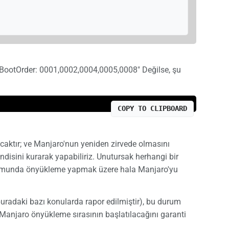
"BootOrder: 0001,0002,0004,0005,0008" Değilse, şu
COPY TO CLIPBOARD
caktır; ve Manjaro'nun yeniden zirvede olmasını
isini kurarak yapabiliriz. Unutursak herhangi bir
rulumunda önyükleme yapmak üzere hala Manjaro'yu
buradaki bazı konularda rapor edilmiştir), bu durum
 Manjaro önyükleme sırasının başlatılacağını garanti