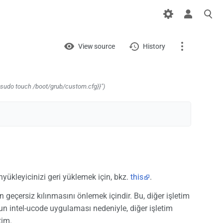
Views
View
View source
History
Page
Discussion
udo touch /boot/grub/custom.cfg}}")
What links here
Related changes
Printable version
yükleyicinizi geri yüklemek için, bkz.
this
.
Permanent link
n geçersiz kılınmasını önlemek içindir. Bu, diğer işletim
Page information
n intel-ucode uygulaması nedeniyle, diğer işletim
tim.