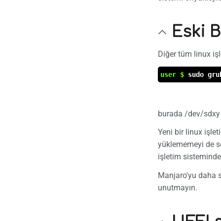
Eski B
Diğer tüm linux işl
user $
sudo gru
burada /dev/sdxy 
Yeni bir linux işl
yüklememeyi de seç
işletim sisteminde 
Manjaro'yu daha s
unutmayın.