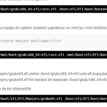
/boot/grub/x86_64-efi/core.efi /boot/efi/EFI/boot/bootx6
ya başka bir işletim sistemi) yapıldıysa ve /mnt'ye /mnt bölümü
/mnt/boot/grub/x86_64-efi/core.efi /mnt/boot/efi/EFI/boo
jaro/grubx64.efi yerine /boot/grub/x86_64-efi/core.efi kopyala
jaro/grubx64.efi'nin kendisi bir kopyadır /boot/grub/x86_64-efi
a bir alternatiftir.
/boot/efi/EFI/Manjaro/grubx64.efi /boot/efi/EFI/boot/boo