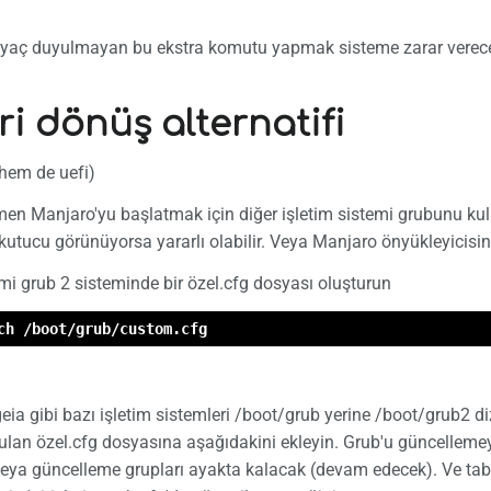
iyaç duyulmayan bu ekstra komutu yapmak sisteme zarar verec
ri dönüş alternatifi
hem de uefi)
en Manjaro'yu başlatmak için diğer işletim sistemi grubunu kull
utucu görünüyorsa yararlı olabilir. Veya Manjaro önyükleyicisin
emi grub 2 sisteminde bir özel.cfg dosyası oluşturun
ch /boot/grub/custom.cfg
ia gibi bazı işletim sistemleri /boot/grub yerine /boot/grub2 di
rulan özel.cfg dosyasına aşağıdakini ekleyin. Grub'u güncelleme
eya güncelleme grupları ayakta kalacak (devam edecek). Ve tabii