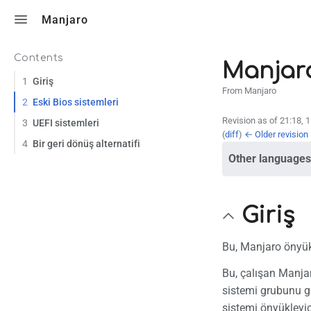
Toggle search
Manjaro
Contents
Manjaro
1
Giriş
From Manjaro
2
Eski Bios sistemleri
Revision as of 21:18, 
3
UEFI sistemleri
(
diff
)
← Older revision
4
Bir geri dönüş alternatifi
Other languages
Giriş
Bu, Manjaro önyükl
Bu, çalışan Manjar
sistemi grubunu gü
sistemi önyükleyic