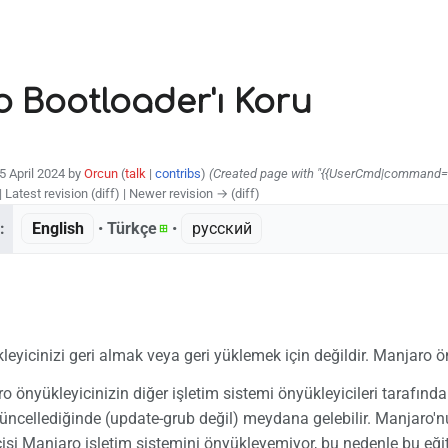
 Bootloader'ı Koru
15 April 2024 by
Orcun
(
talk
|
contribs
)
(Created page with "{{UserCmd|command=s
| Latest revision (diff) | Newer revision → (diff)
:
English
• ‎
Türkçe
• ‎
русский
eyicinizi geri almak veya geri yüklemek için değildir. Manjaro ön
o önyükleyicinizin diğer işletim sistemi önyükleyicileri tarafında
ncellediğinde (update-grub değil) meydana gelebilir. Manjaro'nu
isi Manjaro işletim sistemini önyükleyemiyor, bu nedenle bu eği