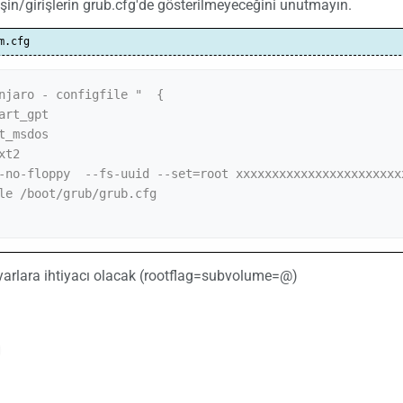
işin/girişlerin grub.cfg'de gösterilmeyeceğini unutmayın.
m.cfg
njaro - configfile "  {

ayarlara ihtiyacı olacak (rootflag=subvolume=@)