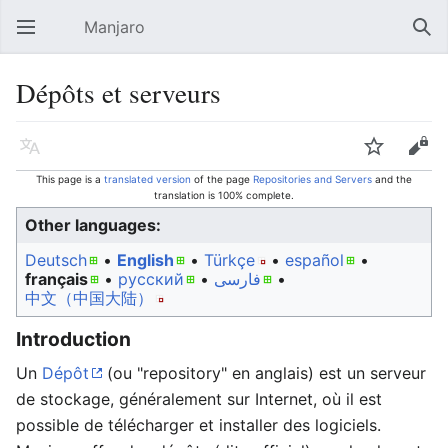
Manjaro
Open main menu
Sear
Dépôts et serveurs
Language
Watch
Edit
This page is a
translated version
of the page
Repositories and Servers
and the
translation is 100% complete.
Other languages:
Deutsch
• ‎
English
• ‎
Türkçe
• ‎
español
•
français
• ‎
русский
• ‎
فارسی
• ‎
中文（中国大陆）‎
Introduction
Un
Dépôt
(ou "repository" en anglais) est un serveur
de stockage, généralement sur Internet, où il est
possible de télécharger et installer des logiciels.