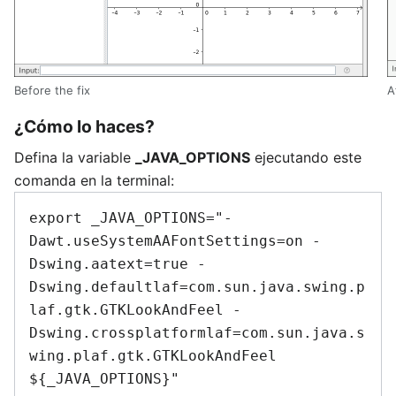
Before the fix
A
¿Cómo lo haces?
Defina la variable
_JAVA_OPTIONS
ejecutando este
comanda en la terminal:
export _JAVA_OPTIONS="-
Dawt.useSystemAAFontSettings=on -
Dswing.aatext=true -
Dswing.defaultlaf=com.sun.java.swing.p
laf.gtk.GTKLookAndFeel -
Dswing.crossplatformlaf=com.sun.java.s
wing.plaf.gtk.GTKLookAndFeel 