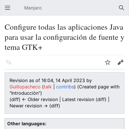
Manjaro
Open main menu
Sear
Configure todas las aplicaciones Java
para usar la configuración de fuente y
tema GTK+
Language
Watch
Edit
Revision as of 16:04, 14 April 2023 by
Guillopacheco
(
talk
|
contribs
)
(Created page with
"Introducción")
(diff) ← Older revision | Latest revision (diff) |
Newer revision → (diff)
Other languages: