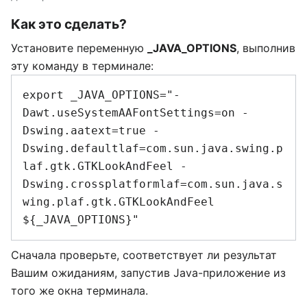
Как это сделать?
Установите переменную
_JAVA_OPTIONS
, выполнив
эту команду в терминале:
export _JAVA_OPTIONS="-
Dawt.useSystemAAFontSettings=on -
Dswing.aatext=true -
Dswing.defaultlaf=com.sun.java.swing.p
laf.gtk.GTKLookAndFeel -
Dswing.crossplatformlaf=com.sun.java.s
wing.plaf.gtk.GTKLookAndFeel 
Сначала проверьте, соответствует ли результат
Вашим ожиданиям, запустив Java-приложение из
того же окна терминала.