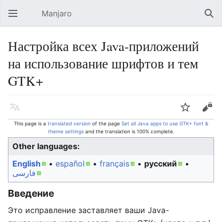
Manjaro
Open main menu
Sear
Настройка всех Java-приложений
на использование шрифтов и тем
GTK+
Language
Watch
Edit
This page is a
translated version
of the page
Set all Java apps to use GTK+ font &
theme settings
and the translation is 100% complete.
Other languages:
English
• ‎
español
• ‎
français
• ‎
русский
•
فارسی
Введение
Это исправление заставляет ваши Java-