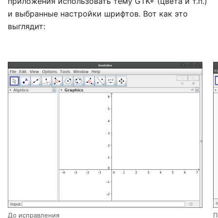
приложения использовать тему GTK+ (цвета и т.п.)
и выбранные настройки шрифтов. Вот как это
выглядит:
До исправления
П