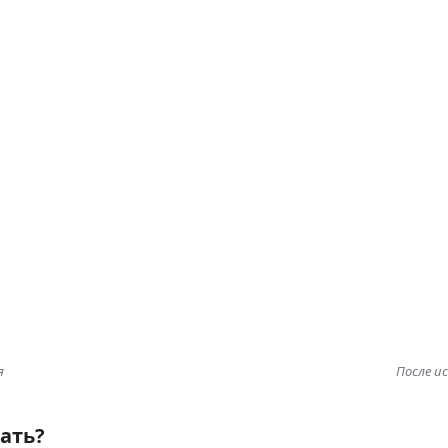
ent link
nformation
я
После и
лать?