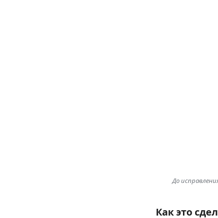
Perman
Page i
До исправлени
Как это сде