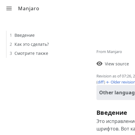
Manjaro
Toggle search
Contents
Настро
1
Введение
шрифто
2
Как это сделать?
From Manjaro
3
Смотрите также
Views
View
View source
Revision as of 07:26,
(
diff
)
← Older revisio
Page
Discus
Other languag
What l
Введение
Это исправление
Relat
шрифтов. Вот ка
Printa