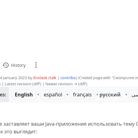
йка всех Java-приложени
в и тем GTK+
History
 24 January 2023 by
Krotesk
(
talk
|
contribs
)
(Created page with "Смотрите 
n
| Latest revision (diff) | Newer revision → (diff)
sion
es:
English
• ‎
español
• ‎
français
• ‎
русский
• ‎
سی
inks here
 заставляет ваши Java-приложения использовать тему G
ed changes
к это выглядит:
ble version