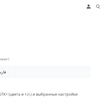
й на использование
также")
فار
TK+ (цвета и т.п.) и выбранные настройки