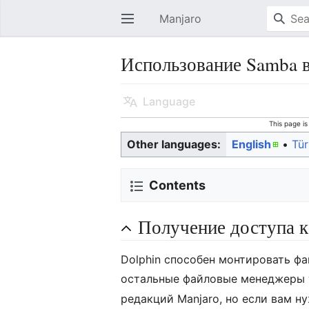
Manjaro
Open main menu
Использование Samba 
Language
This page i
Other languages:
English
• ‎
Tü
Contents
Получение доступа 
Dolphin способен монтировать ф
остальные файловые менеджеры 
редакций Manjaro, но если вам н