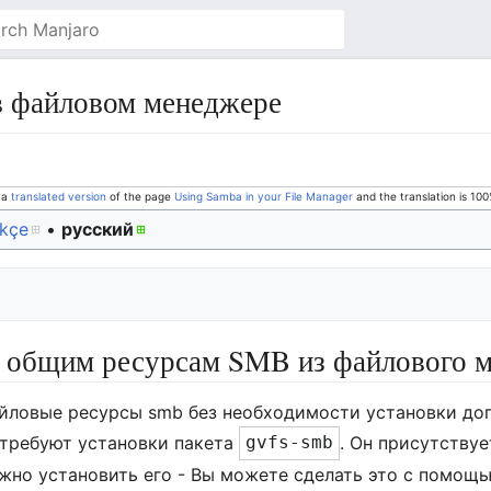
в файловом менеджере
s a
translated version
of the page
Using Samba in your File Manager
and the translation is 10
rkçe
• ‎
русский
к общим ресурсам SMB из файлового 
айловые ресурсы smb без необходимости установки доп
требуют установки пакета
. Он присутству
gvfs-smb
ужно установить его - Вы можете сделать это с помощь