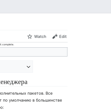
Watch
Edit
0% complete.
менеджера
олнительных пакетов. Все
ет по умолчанию в большинстве
ю: