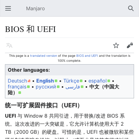
Manjaro
Open main menu
Sear
BIOS 和 UEFI
Language
Watch
Edit
This page is a
translated version
of the page
BIOS and UEFI
and the translation is
100% complete.
Other languages:
Deutsch
• ‎
English
• ‎
Türkçe
• ‎
español
•
français
• ‎
русский
• ‎
فارسی
• ‎
中文（中国大
陆）‎
统一可扩展固件接口（UEFI）
UEFI
与 Window 8 共同引进，用于替换/改进 BIOS 系
统。这次改进的一大突破是，它允许计算机使用大于 2
TB（2000 GB）的硬盘。可惜的是，UEFI 也被微软和某些