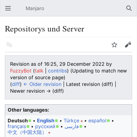
Manjaro
Open main menu
Sear
Repositorys und Server
Language
Watch
Edit
Revision as of 16:25, 29 December 2022 by
FuzzyBot
(
talk
|
contribs
)
(Updating to match new
version of source page)
(
diff
)
← Older revision
| Latest revision (diff) |
Newer revision → (diff)
Other languages:
Deutsch
• ‎
English
• ‎
Türkçe
• ‎
español
•
français
• ‎
русский
• ‎
فارسی
• ‎
中文（中国大陆）‎