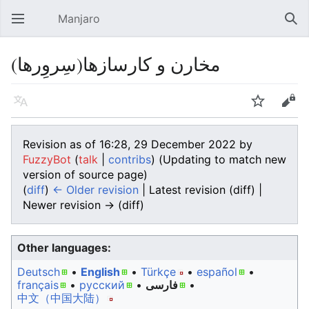
Manjaro
Open main menu
Sear
مخارن و کارسازها(سِروِرها)
Language
Watch
Edit
Revision as of 16:28, 29 December 2022 by
FuzzyBot
(
talk
|
contribs
)
(Updating to match new
version of source page)
(
diff
)
← Older revision
| Latest revision (diff) |
Newer revision → (diff)
Other languages:
Deutsch
• ‎
English
• ‎
Türkçe
• ‎
español
•
• ‎
فارسی
• ‎
русский
• ‎
français
中文（中国大陆）‎