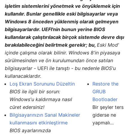
işletim sistemlerini yönetmek ve önyüklemek için
kullanılır. Bunlar genellikle eski bilgisayarlar veya
Windows 8 önceden yüklenmiş olarak gelmeyen
bilgisayarlardır. UEFI'nin bunun yerine BIOS
kullanılarak çalıştırılacak birçok sistemde devre dışı
bırakılabileceğini belirtmek gerekir; bu,
Eski Mod'
içinde çalışma olarak bilinir. Windows 8'in piyasaya
sürülmesinden ve ön kurulumundan önce satılan
bilgisayarlar -
UEFI
ile tanıştı - bu nedenle BIOS'u
kullanacaklardır.
Loş Ekran Sorununu Düzeltin
Restore the
BIOS ile ilgili bir sorun:
GRUB
Windows'u kaldırmaya nasıl
Bootloader
cüret edersiniz!
Bir şeyler ters
Bilgisayarınızın Sanal Makineler
giderse ne
kullanmasını etkinleştirme
yapmalı...
BIOS ayarlarınızda