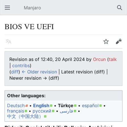
Manjaro
Open main menu
Sear
BIOS VE UEFI
Language
Watch
Edit
Revision as of 12:40, 20 April 2024 by
Orcun
(
talk
|
contribs
)
(
diff
)
← Older revision
| Latest revision (diff) |
Newer revision → (diff)
Other languages:
Deutsch
• ‎
English
• ‎
Türkçe
• ‎
español
•
français
• ‎
русский
• ‎
فارسی
• ‎
中文（中国大陆）‎