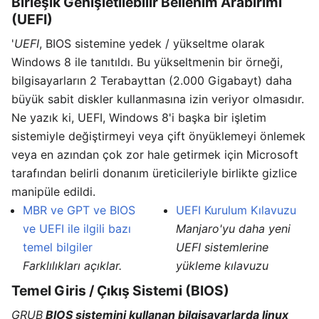
Birleşik Genişletilebilir Bellenim Arabirimi
(UEFI)
'
UEFI
, BIOS sistemine yedek / yükseltme olarak
Windows 8 ile tanıtıldı. Bu yükseltmenin bir örneği,
bilgisayarların 2 Terabayttan (2.000 Gigabayt) daha
büyük sabit diskler kullanmasına izin veriyor olmasıdır.
Ne yazık ki, UEFI, Windows 8'i başka bir işletim
sistemiyle değiştirmeyi veya çift önyüklemeyi önlemek
veya en azından çok zor hale getirmek için Microsoft
tarafından belirli donanım üreticileriyle birlikte gizlice
manipüle edildi.
MBR ve GPT ve BIOS
UEFI Kurulum Kılavuzu
ve UEFI ile ilgili bazı
Manjaro'yu daha yeni
temel bilgiler
UEFI sistemlerine
Farklılıkları açıklar.
yükleme kılavuzu
Temel Giris / Çıkış Sistemi (BIOS)
GRUB
BIOS sistemini kullanan bilgisayarlarda linux