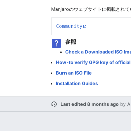
Manjaroのウェブサイトに掲載され
Community
参照
Check a Downloaded ISO Ima
How-to verify GPG key of officia
Burn an ISO File
Installation Guides
Last edited 8 months ago
by
A