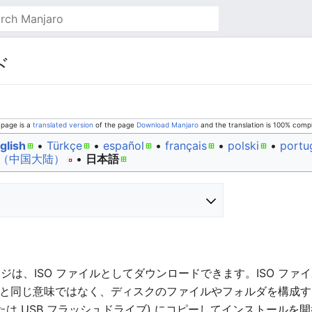
ド
 page is a
translated version
of the page
Download Manjaro
and the translation is 100% comp
glish
• ‎
Türkçe
• ‎
español
• ‎
français
• ‎
polski
• ‎
portu
（中国大陆）‎
• ‎
日本語
イメージは、ISO ファイルとしてダウンロードできます。ISO 
と同じ意味ではなく、ディスクのファイルやフォルダを構成す
または USB フラッシュドライブ) にコピーしてインストール