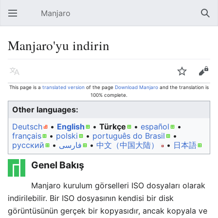
Manjaro
Open main menu
Sear
Manjaro'yu indirin
Language
Watch
Edit
This page is a
translated version
of the page
Download Manjaro
and the translation is
100% complete.
Other languages:
Deutsch
• ‎
English
• ‎
Türkçe
• ‎
español
•
français
• ‎
polski
• ‎
português do Brasil
•
русский
• ‎
فارسی
• ‎
中文（中国大陆）‎
• ‎
日本語
Genel Bakış
Manjaro kurulum görselleri ISO dosyaları olarak
indirilebilir. Bir ISO dosyasının kendisi bir disk
görüntüsünün gerçek bir kopyasıdır, ancak kopyala ve